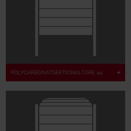
Windklasse 4
UV-Schutz
geprüft
Schlupftür
Gute
möglich
Isolationswerte
POLYCARBONATSEKTIONALTORE 44
Windlastklasse
UV Schutz
4 geprüft