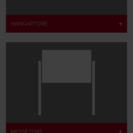
Hand
HANGARTORE
Kundenspezifisches
Platzsparende
Design
Konstruktion
Großfahrzeugöffnung
RWA-Funktion
und
integrierbar
Mehrpersonendurchgang
MESSETORE