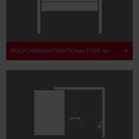
Schattenfreie
Gute
Raumausleuchtung
Isolationswerte
POLYCARBONATSEKTIONALTORE 80
Gestaltungsfreiheit
Schallschutz
Alles aus einer
Einbruchschutz