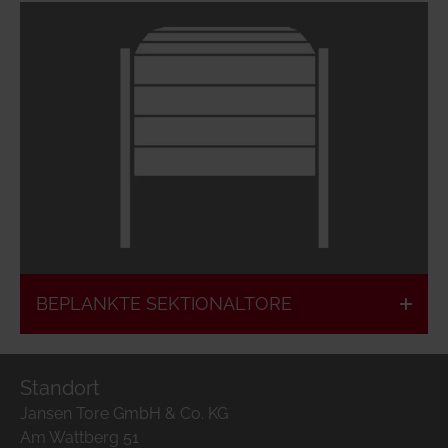
Flächenbündig
Individuelles
zur Fassade
Design
Verschiedene
Hinterlüftete
Materialien
Beplankung
möglich
BEPLANKTE SEKTIONALTORE
Standort
Jansen Tore GmbH & Co. KG
Am Wattberg 51