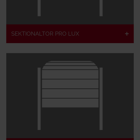
Sprossenlose
Individuelle
Verglasung
Ausstattung
SEKTIONALTOR PRO LUX
10.000 x 8.000
Hervorragende
mm
Isolation