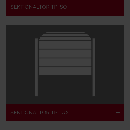
SEKTIONALTOR TP ISO
Besonders hoher Lichteinfall
Kundenspezifische
60 mm
Füllung &
hochisolierendes
Beplankung
Tor möglich
SEKTIONALTOR TP LUX