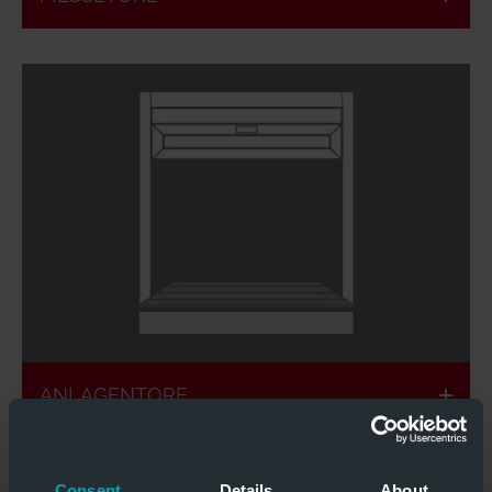
Optional ATEX,
Einhaltung von
Schall- u.
Perfomance-
Laserschutz
Level
möglich
Einbindung in
Anlagensteuerung
Individuelle
u. -
Toranlagen
Sicherheitskreis
ANLAGENTORE
Consent
Details
About