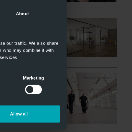
About
g – ohne
itswelten
raxen und
se our traffic. We also share
Atmosphäre
ers who may combine it with
 services.
Marketing
in unserem
affen wir
sslichkeit
Allow all