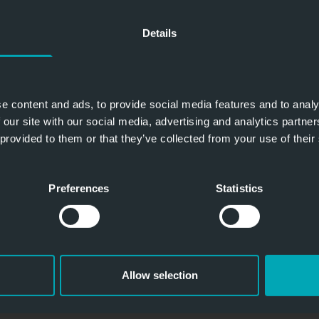
Details
RCH
|
Glastrennwände für flexible Raumgestaltun
ungsmarathon und wochenlange Baustellen. Moderne Arbe
 wandelbare Lösungen. Vertrauliche Gespräche in Arztp
e content and ads, to provide social media features and to analy
ordern Diskretion – aber ohne die offene, lichtdurchflutete 
 our site with our social media, advertising and analytics partn
.
 provided to them or that they’ve collected from your use of their
Preferences
Statistics
EMBER
|
Jansen entwickelt sich weiter – und das zeigt sich 
rporate Design. Als internationale Unternehmensgruppe sch
heitlichen Markenauftritt, der unsere Werte Fortschritt, Verlä
ation sichtbar macht.
Allow selection