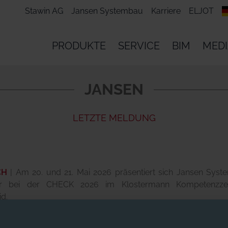
Stawin AG
Jansen Systembau
Karriere
ELJOT
PRODUKTE
SERVICE
BIM
MED
JANSEN
LETZTE MELDUNG
CH
|
Am 20. und 21. Mai 2026 präsentiert sich Jansen Syst
ler bei der CHECK 2026 im Klostermann Kompetenzze
d.