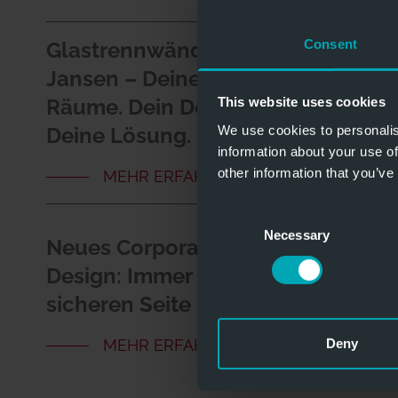
Consent
Glastrennwände von
11 MA
Jansen – Deine
Genehmig
This website uses cookies
Räume. Dein Design.
brauchen
We use cookies to personalis
Deine Lösung.
Büros erf
information about your use of
zu opfern
other information that you’ve
MEHR ERFAHREN
Consent
Necessary
Selection
Neues Corporate
04 SEPT
Design: Immer auf der
neuen Co
sicheren Seite
einen ein
und Innov
MEHR ERFAHREN
Deny