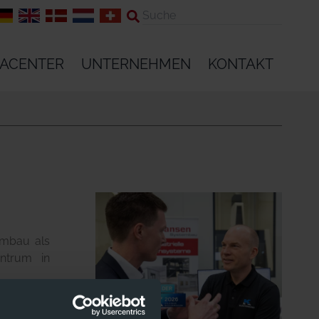
IACENTER
UNTERNEHMEN
KONTAKT
embau als
ntrum in