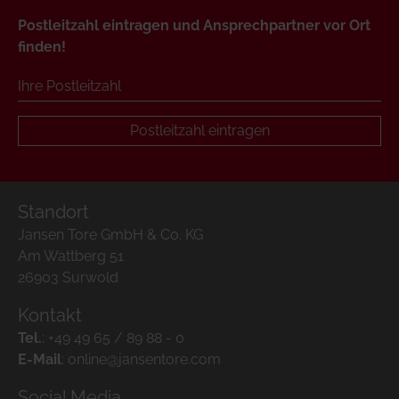
Postleitzahl eintragen und Ansprechpartner vor Ort
finden!
Postleitzahl eintragen
Standort
Jansen Tore GmbH & Co. KG
Am Wattberg 51
26903 Surwold
Kontakt
Tel.
:
+49 49 65 / 89 88 - 0
E-Mail
:
online@jansentore.com
Social Media