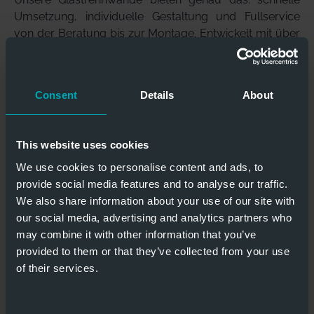
Umsetzung, individuelle Gestaltung und Fullservice
von der Beratung bis zur Montage. Entwickelt mit über
40 Jahren Spezialbau-Expertise und mehr als 10
Jahren Erfahrung im Glastrennwand-Bau.
Verfügbar in der
Standard Edition
(Silber-Matt, zeitlose
Consent
Details
About
Eleganz) oder
Black Edition
(mattes Schwarz, das
Statement für Designliebhaber) – beide mit
Schallschutz bis 37 dB und maßgefertigt nach deinen
This website uses cookies
Vorgaben. Professionelle Montage in 1–2 Tagen.
We use cookies to personalise content and ads, to
Vollständig rückbaubar – ideal für Mietobjekte.
provide social media features and to analyse our traffic.
We also share information about your use of our site with
Glastrennwände von Jansen entdecken
our social media, advertising and analytics partners who
may combine it with other information that you’ve
provided to them or that they’ve collected from your use
of their services.