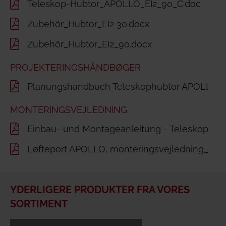
Teleskop-Hubtor_APOLLO_EI2_90_C.doc
Zubehör_Hubtor_EI2 30.docx
Zubehör_Hubtor_EI2_90.docx
PROJEKTERINGSHÅNDBØGER
Planungshandbuch Teleskophubtor APOLLO.p
MONTERINGSVEJLEDNING
Einbau- und Montageanleitung - Teleskopubt
Løfteport APOLLO, monteringsvejledning_DK.
YDERLIGERE PRODUKTER FRA VORES
SORTIMENT