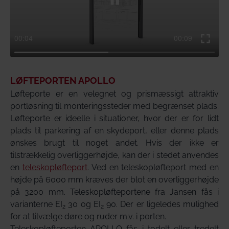
LØFTEPORTEN APOLLO
Løfteporte er en velegnet og prismæssigt attraktiv
portløsning til monteringssteder med begrænset plads.
Løfteporte er ideelle i situationer, hvor der er for lidt
plads til parkering af en skydeport, eller denne plads
ønskes brugt til noget andet. Hvis der ikke er
tilstrækkelig overliggerhøjde, kan der i stedet anvendes
en
teleskopløfteport
. Ved en teleskopløfteport med en
højde på 6000 mm kræves der blot en overliggerhøjde
på 3200 mm. Teleskopløfteportene fra Jansen fås i
varianterne EI
30 og EI
90. Der er ligeledes mulighed
2
2
for at tilvælge døre og ruder m.v. i porten.
Teleskopløfteporten APOLLO fås i todelt eller tredelt