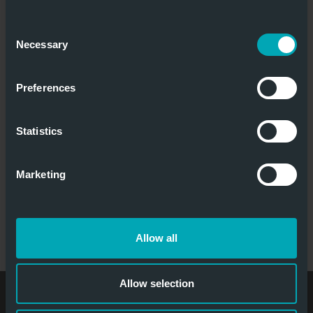
Consent
Necessary
Selection
Maks.
Europæisk
hastighed 0,8
klassificeret
Preferences
m/s
Statistics
1- eller 2-fløjet
Brandhæmmende
Marketing
udgave
BRANDSIKRING MED HURTIGTGÅENDE
SKYDEPORTE
Allow all
Allow selection
Jansen Tore Denmark ApS