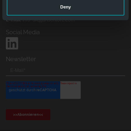
Kontakt
Deny
Tlf.
:
+45 86 10 00 14
E-mail
:
info-dk@jansentore.com
Social Media
Newsletter