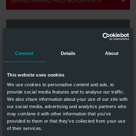
BRANDSIKRING MED SKYDEPORTE
Klassificeret
efter
Der kræves
europæisk
kun lidt plads
Consent
Details
About
standard
This website uses cookies
We use cookies to personalise content and ads, to
Brandhæmmende
provide social media features and to analyse our traffic.
Tæt og røgfast
& brandsikker
We also share information about your use of our site with
our social media, advertising and analytics partners who
BRANDSIKRING MED
may combine it with other information that you’ve
TELESKOPSKYDEPORTE
provided to them or that they’ve collected from your use
of their services.