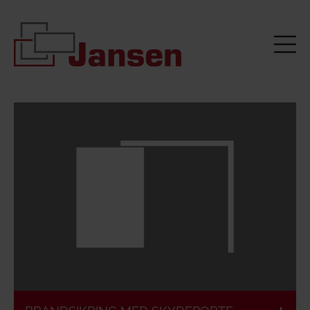
Europæisk
Brandhæmmende
klassificeret
Tætlukkende
1- eller 2-fløjet
og røgtæt
udgave