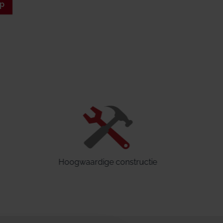
op
Hoogwaardige constructie
Geteste