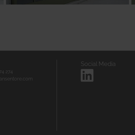
f
Social Media
74 274
jansentore.com