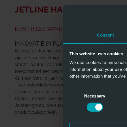
JETLINE HANGAARDEURE
EEN FRISSE WIND ONDER DE VLEUGELS
Consent
INNOVATIE IN PLAATS VAN STILSTAND
Beproefde kennis om iets nieuws te creëren – wij
This website uses cookies
zijn ervan overtuigd dat innovatie de drijvende
We use cookies to personalis
kracht achter vooruitgang is, voordat deze in de
information about your use of
toekomst tot een beproefde methode wordt.
other information that you’ve
Al meer dan 40 jaar richten wij ons op de toekomst
– we ontwikkelen nieuwe oplossingen en technieken
Consent
die onze deursystemen en onze service verbeteren.
Necessary
Selection
Daarbij maken we gebruik van de kennis van de
Jansen-groep, die succesvol actief is in meer dan 15
productcategorieën.