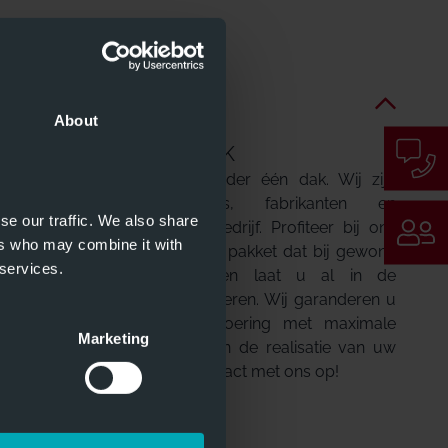
About
ALLES ONDER ÉÉN DAK
Jansen staat voor alles onder één dak. Wij zijn
ontwerpers, ontwikkelaars, fabrikanten en
se our traffic. We also share
projectuitvoerders in één bedrijf. Profiteer bij ons
ers who may combine it with
van het complete zorgeloze pakket dat bij gewone
 services.
dealers vaak ontbreekt, en laat u al in de
ontwerpfase door ons adviseren. Wij garanderen u
een uitgebreide projectuitvoering met maximale
Marketing
flexibiliteit bij het ontwerp en de realisatie van uw
deurinstallatie. Neem nu contact met ons op!