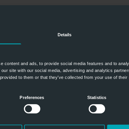
N
Details
ERVARING SINDS 1981
Bij ons vindt u geen chat- of telefoonbots. Wij staan
persoonlijk voor u en uw vragen klaar. Wij geven u
e content and ads, to provide social media features and to analy
snel, direct en deskundig advies en zijn pas tevreden
 our site with our social media, advertising and analytics partn
als u dat ook bent.
 provided to them or that they’ve collected from your use of their
Preferences
Statistics