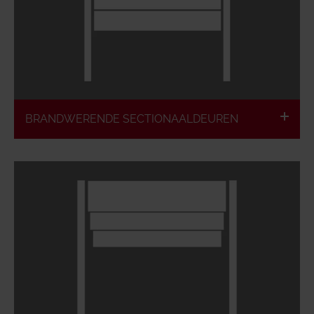
Dichtsluitend en rookdicht
Onzichtbare brandbeveiliging
ingebouwde loopdeur mogelijk
BRANDWERENDE SECTIONAALDEUREN
Grote afmetingen
Volgens de Europese classificatie
Brandvertragend & brandwerend
Geringe inbouwruimte
Continu bedrijf mogelijk