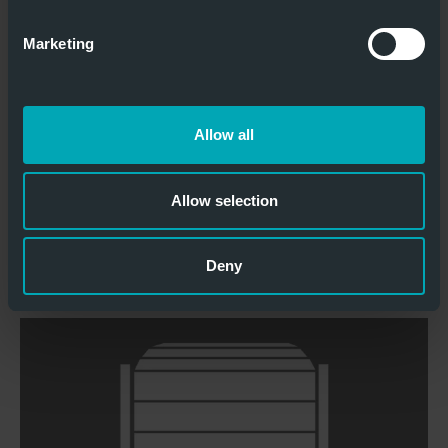
Volgens de Europese classificatie
IoT-besturing
Marketing
Brandvertragend
Dichtsluitend & Rookdicht
Inbraakwerendheid, weerstandsklasse RC3
Allow all
De lamellen van de roldeur kunnen
afzonderlijk worden vervangen
Allow selection
BRANDWERENDE ROLDEUREN
Deny
Volgens Europese classificatie
Brandvertragend & brandwerend