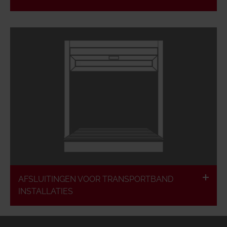
EI1-60 en EI2 90
Beproefd constructieprincipe
Lange levensduur
Permanente functiecontrole
Lage onderhoudskosten
AFSLUITINGEN VOOR TRANSPORTBAND
INSTALLATIES