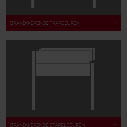
BRANDWERENDE TRAPDEUREN
Volgens de Europese classificatie
Brandvertragend & brandwerend
Dichtsluitend & rookdicht
BRANDWERENDE STAPELDEUREN