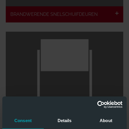
BRANDWERENDE SNELSCHUIFDEUREN
Europese classificatie
Telescopische hefdeur mogelijk
Dichtsluitend & rookdicht
Brandvertragend & brandwerend
Een drempelloze ingebouwde loopdeur is
mogelijk
BRANDWERENDE HEFDEUREN
Consent
Details
About