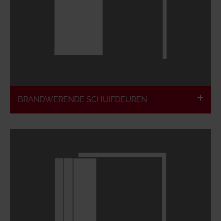
Brandvertragend & brandwerend
Dichtsluitend & rookdicht
Er zijn varianten met 1 en 2 vleugels
mogelijk
Onzichtbare brandbeveiliging mogelijk
BRANDWERENDE SCHUIFDEUREN
Volgens de Europese classificatie
Er is weinig zijruimte nodig
Brandvertragend & brandwerend
Luchtdicht & rookdicht