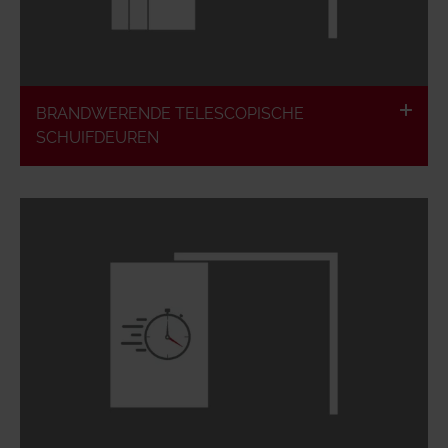
BRANDWERENDE TELESCOPISCHE
SCHUIFDEUREN
Max. snelheid 0,8 m/s
Volgens de Europese classificatie
1- en 2-vleugelig mogelijk
Brandvertragend
Lucht- en rookdicht