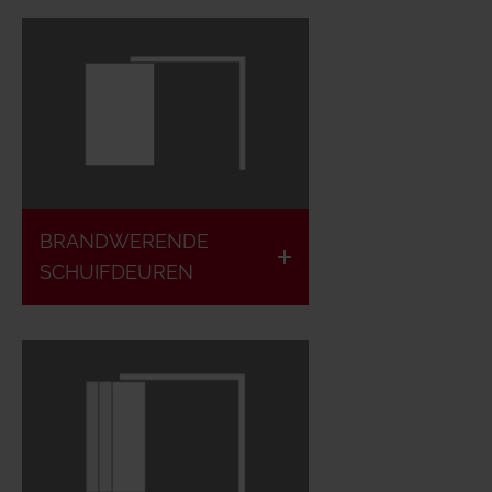
Brandvertragend
Europese
& brandwerend
classificatie
Er zijn
varianten
Dichtsluitend
met 1 en
& rookdicht
2
BRANDWERENDE
vleugels
SCHUIFDEUREN
mogelijk
Er is
Volgens de
weinig
Europese
zijruimte
classificatie
nodig