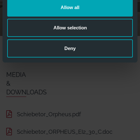
Allow all
Allow selection
weitere Bilder anzeigen
Deny
MEDIA
&
DOWNLOADS
Schiebetor_Orpheus.pdf
Schiebetor_ORPHEUS_EI2_30_C.doc